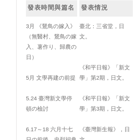
發表時間與篇名
發表情況
3月 《鵞鳥の嫁入》
臺北：三省堂，日
（無醫村、鵞鳥の嫁
文。
入、薯作り、歸農の
日）
《和平日報》「新文
5月 文學再建の前提
學」第2期，日文。
5.24 臺灣新文學停
《和平日報》「新文
頓の檢討
學」第3期，日文。
6.17～18 六月十七
《臺灣新生報》，日
日の前後—忠烈祠典
文。