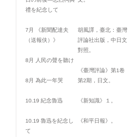
禮を紀念して
7月 《新聞配達夫
胡風譯，臺北：臺灣
（送報伕）》
評論社出版，中日文
對照。
8月 人民の聲を聽け
《臺灣評論》第1卷
8月 為此一年哭
第2期，日文。
10.19 紀念魯迅
《新知識》１。
10.19 魯迅を紀念し
《和平日報》。
て