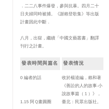
．二二八事件爆發，參與抗暴。四月二十
日夫婦同時被捕。《謝賴登歌集》等出版
計畫因此中斷．
八月，出獄，繼續「中國文藝叢書」翻譯
刊行之計畫。
發表時間與篇名
發表情況
0 編者的話
收於楊逵編，賴和著
《善訟的人的故事‧小
說故事篇（１）》，
1.15 阿Ｑ畫圓圈
臺北：民眾出版社。