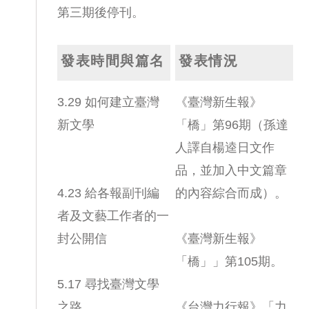
第三期後停刊。
發表時間與篇名
發表情況
3.29 如何建立臺灣
《臺灣新生報》
新文學
「橋」第96期（孫達
人譯自楊逵日文作
品，並加入中文篇章
4.23 給各報副刊編
的內容綜合而成）。
者及文藝工作者的一
封公開信
《臺灣新生報》
「橋」」第105期。
5.17 尋找臺灣文學
之路
《台灣力行報》「力