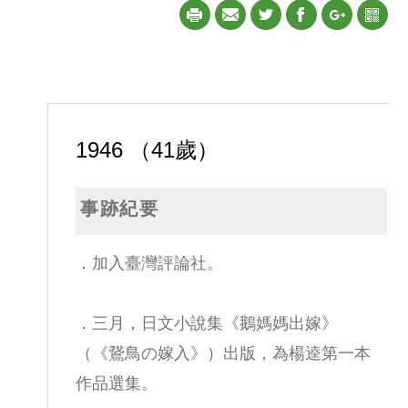
1946 （41歲）
事跡紀要
．加入臺灣評論社。
．三月，日文小說集《鵝媽媽出嫁》
（《鵞鳥の嫁入》）出版，為楊逵第一本
作品選集。