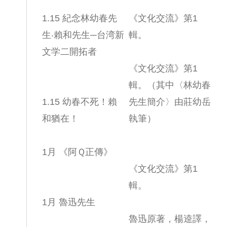
1.15 紀念林幼春先
《文化交流》第1
生‧賴和先生─台湾新
輯。
文学二開拓者
《文化交流》第1
輯。（其中〈林幼春
1.15 幼春不死！賴
先生簡介〉由莊幼岳
和猶在！
執筆）
1月 《阿Ｑ正傳》
《文化交流》第1
輯。
1月 魯迅先生
魯迅原著，楊逵譯，