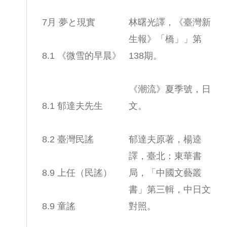
7月 夢と現實
林曙光譯，《臺灣新
生報》「橋」」第
8.1 《微雪的早晨》
138期。
《潮流》夏季號，日
8.1 郁達夫先生
文。
8.2 臺灣民謠
郁達夫原著，楊逵
譯，臺北：東華書
8.9 上任（民謠）
局，「中國文藝叢
書」第三輯，中日文
8.9 童謠
對照。