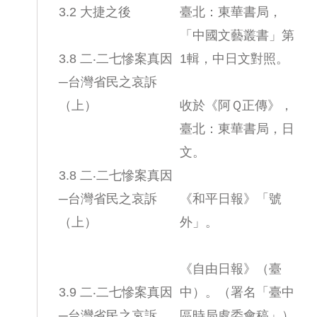
3.2 大捷之後
臺北：東華書局，
「中國文藝叢書」第
3.8 二‧二七慘案真因
1輯，中日文對照。
─台灣省民之哀訴
（上）
收於《阿Ｑ正傳》，
臺北：東華書局，日
文。
3.8 二‧二七慘案真因
─台灣省民之哀訴
《和平日報》「號
（上）
外」。
《自由日報》（臺
3.9 二‧二七慘案真因
中）。（署名「臺中
─台灣省民之哀訴
區時局處委會稿」）