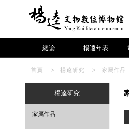
總論
楊逵年表
首頁
>
楊逵研究
>
家屬作品
楊逵研究
家屬作品