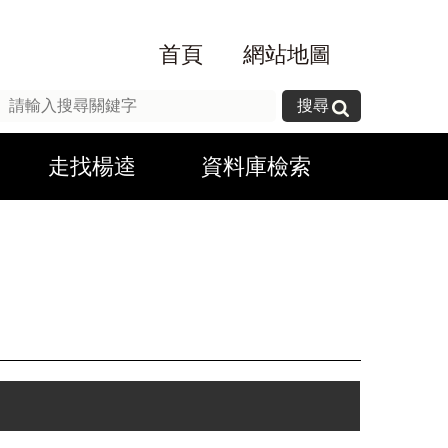
首頁
網站地圖
搜尋
走找楊逵
資料庫檢索