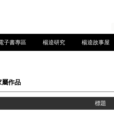
電子書專區
楊逵研究
楊逵故事屋
家屬作品
標題