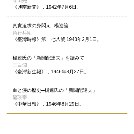
春田亮
《興南新聞》，1942年7月6日。
真實追求の身悶え─楊逵論
角行兵衛
《臺灣時報》第二七八號 1943年2月1日。
楊逵氏の「新聞配達夫」を讀みて
王白淵
《臺灣新生報》，1946年8月27日。
血と淚の歷史─楊逵氏の「新聞配達夫」
龍瑛宗
《中華日報》，1946年8月29日。