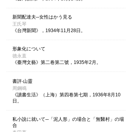
新聞配達夫─女性はかう見る
王氏琴
《台灣新聞》，1934年11月28日。
形象化について
德永直
《臺灣文藝》第二卷第二號，1935年2月。
書評‧山靈
周鋼鳴
《讀書生活》（上海）第四卷第七期，1936年8月10
日。
私小說に就いて─「泥人形」の場合と「無醫村」の場
合