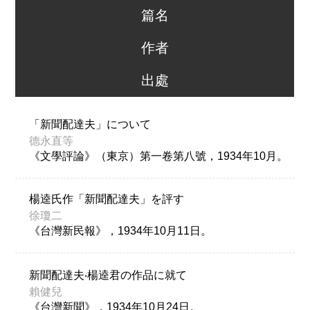
篇名
作者
出處
「新聞配達夫」について
德永直等
《文學評論》（東京）第一卷第八號，1934年10月。
楊逵氏作「新聞配達夫」を評す
徐瓊二
《台灣新民報》，1934年10月11日。
新聞配達夫‧楊逵君の作品に就て
賴健兒
《台灣新聞》，1934年10月24日。